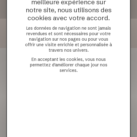
meilleure expérience sur
notre site, nous utilisons des
cookies avec votre accord.
Les données de navigation ne sont jamais
revendues et sont nécessaires pour votre
navigation sur nos pages ou pour vous
offrir une visite enrichie et personnalisée à
travers nos univers.
CARTOLINE
En acceptant les cookies, vous nous
permettez d'améliorer chaque jour nos
services.
Tirages imprimés sur du papier au blanc intense, à
haute densité mat, adouci par un aspect
légèrement peau de pêche.
• Format : 13 x 18 cm
• Papier : Imprimé sur papier d'art Fine Art 300 grammes/m2
haute densité mat
• Par lot de 12, 24 ou 36 Cartolines