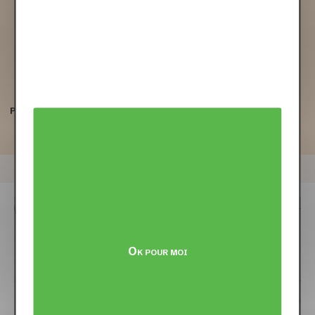
Papier :
Imprimé sur papier d'art Fine Art
Format :
13 x 18 cm
300 grammes/m2 haute densité mat
Ok pour moi