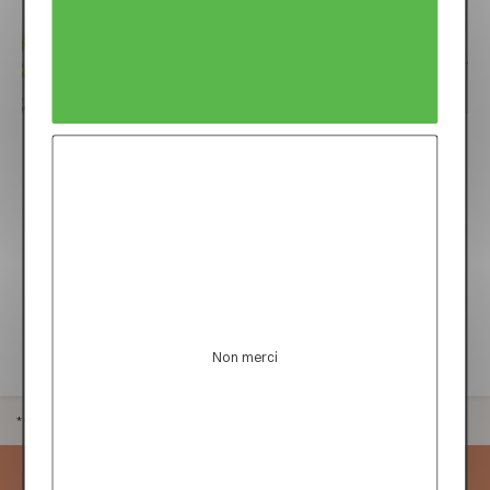
Imprimez des photos vintage sur papier
rigide
Que vos photos soient en noir et blanc ou bien en
couleur, elles seront mises en valeur par le
format type carte postale de la cartoline. Son
papier épais au blanc intense donne un superbe
effet vintage à vos photos.
Non merci
*Hors frais de port et de traitement.