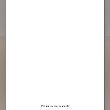
Pour 24 pages | 0,75 € la page supplémentaire
JE CRÉÉ
Caractéristiques du Livre Folio
Couverture rigide
Pagination :
cartonnée haute qualité
De 24 à 240 pages
Politique de confidentialité