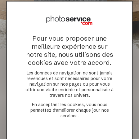
Pour vous proposer une
meilleure expérience sur
notre site, nous utilisons des
LIVRE FOLIO
cookies avec votre accord.
Les données de navigation ne sont jamais
revendues et sont nécessaires pour votre
navigation sur nos pages ou pour vous
Disponible en 5 formats, le livre photo Folio est
offrir une visite enrichie et personnalisée à
idéal pour mettre en images les petites comme les
travers nos univers.
grandes occasions ! Entièrement personnalisable,
En acceptant les cookies, vous nous
c'est aussi le meilleur livre photo pour laisser libre
permettez d'améliorer chaque jour nos
services.
cours à votre imagination et redécouvrir vos
créations en impression haut de gamme.
• Couverture : rigide cartonnée 100% personnalisable