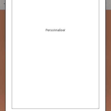
*Hors frais de port et de traitement.
Rejoignez-nous
Personnaliser
Fabrication 100%
made in France