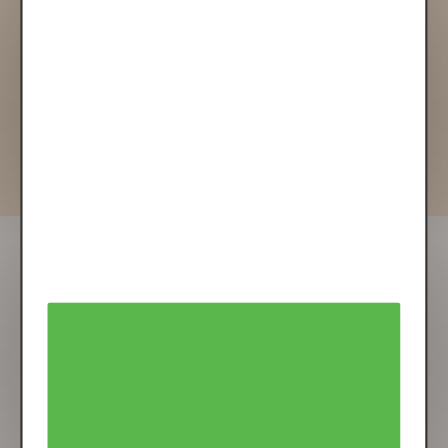
Textes :
choix de la police,
Imprimé sur du papier
du style et de la couleur
de 200 grammes/m2